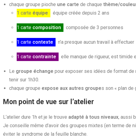
chaque groupe pioche
une carte
de chaque
thème/couleu
1 carte
équipe
équipe créée depuis 2 ans
1 carte
composition
composée de 3 personnes
1 carte
contexte
n’a presque aucun travail à effectuer
1 carte
contrainte
elle manque de rigueur, est timide e
Le
groupe échange
pour exposer ses idées de format de r
tenir sur 1h30.
chaque groupe
expose aux autres groupe
s son « plan de 
Mon point de vue sur l’atelier
L’atelier dure 1h et je le trouve
adapté à tous niveaux
, aussi 
Je conseille même d’avoir des groupes mixtes (en terme de niv
éviter le syndrome de la feuille blanche.