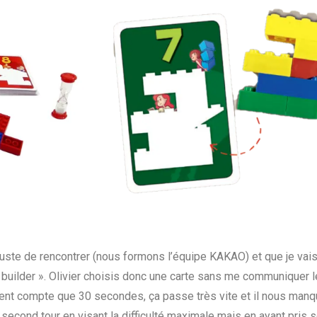
t juste de rencontrer (nous formons l’équipe KAKAO) et que je vai
ilder ». Olivier choisis donc une carte sans me communiquer le n
ement compte que 30 secondes, ça passe très vite et il nous manq
second tour en visant la difficulté maximale mais en ayant pris s