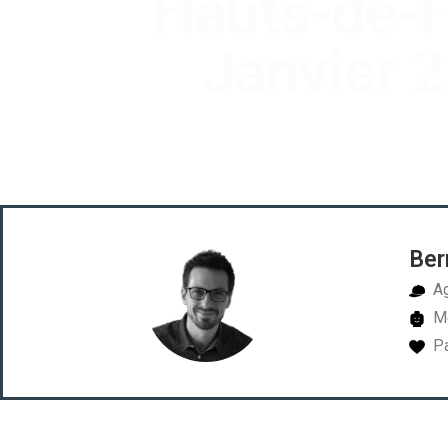
Hauts-de-
Janvier 
Ber
Ag
Me
Pa