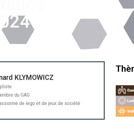
France
2024
Thèm
nard KLYMOWICZ
iliste
mbre du GAG
ssionné de lego et de jeux de société