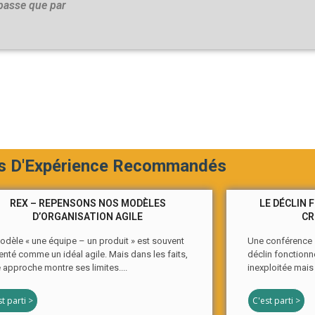
 passe que par
s D'Expérience Recommandés
REX – REPENSONS NOS MODÈLES
LE DÉCLIN 
D’ORGANISATION AGILE
CR
odèle « une équipe – un produit » est souvent
Une conférence s
enté comme un idéal agile. Mais dans les faits,
déclin fonctionne
e approche montre ses limites....
inexploitée mais 
t parti >
C'est parti >