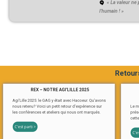
« La valeur ne
l’humain ! »
Retour
REX – NOTRE AGI’LILLE 2025
Agi'Lille 2025: le GAG y était avec Hacoeur. Qu'avons
nous retenu? Voici un petit retour d'expérience sur
Le m
les conférences et ateliers qui nous ont marqués.
prés
cett
C'est parti >
C'es