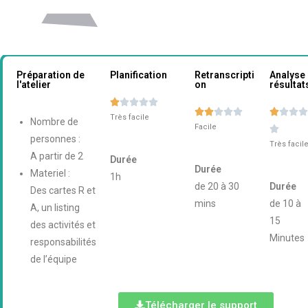
Préparation de
Planification
Retranscripti
Analyse
l'atelier
on
résultat














Très facile
Nombre de
Facile

personnes :
Très facil
A partir de 2
Durée
Durée
Materiel :
1h
de 20 à 30
Durée
Des cartes R et
mins
de 10 à
A, un listing
15
des activités et
Minutes
responsabilités
de l’équipe
Télécharger le support