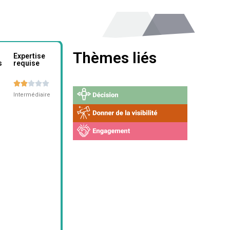
Thèmes liés
Expertise
s
requise





Intermédiaire
e